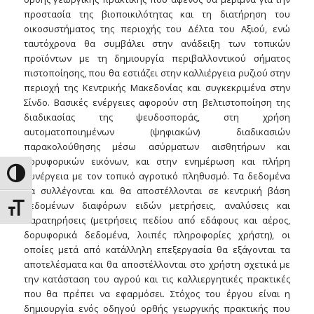
προστασία της βιοποικιλότητας και τη διατήρηση του
οικοσυστήματος της περιοχής του Δέλτα του Αξιού, ενώ
ταυτόχρονα θα συμβάλει στην ανάδειξη των τοπικών
προϊόντων με τη δημιουργία περιβαλλοντικού σήματος
πιστοποίησης, που θα εστιάζει στην καλλιέργεια ρυζιού στην
περιοχή της Κεντρικής Μακεδονίας και συγκεκριμένα στην
Σίνδο. Βασικές ενέργειες αφορούν στη βελτιστοποίηση της
διαδικασίας της ψευδοσποράς, στη χρήση
αυτοματοποιημένων (ψηφιακών) διαδικασιών
παρακολούθησης μέσω ασύρματων αισθητήρων και
δορυφορικών εικόνων, και στην ενημέρωση και πλήρη
Toggle High Contrast
συνέργεια με τον τοπικό αγροτικό πληθυσμό. Τα δεδομένα
θα συλλέγονται και θα αποστέλλονται σε κεντρική βάση
δεδομένων διαφόρων ειδών μετρήσεις, αναλύσεις και
Toggle Font size
παρατηρήσεις (μετρήσεις πεδίου από́ εδάφους και αέρος,
δορυφορικά δεδομένα, λοιπές πληροφορίες χρήστη), οι
οποίες μετά από κατάλληλη επεξεργασία θα εξάγονται τα
αποτελέσματα και θα αποστέλλονται στο χρήστη σχετικά με
την κατάσταση του αγρού και τις καλλιεργητικές πρακτικές
που θα πρέπει να εφαρμόσει. Στόχος του έργου είναι η
δημιουργία ενός οδηγού ορθής γεωργικής πρακτικής που