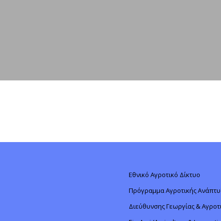
Εθνικό Αγροτικό Δίκτυο
Πρόγραμμα Αγροτικής Ανάπτυ
Διεύθυνσης Γεωργίας & Αγροτι