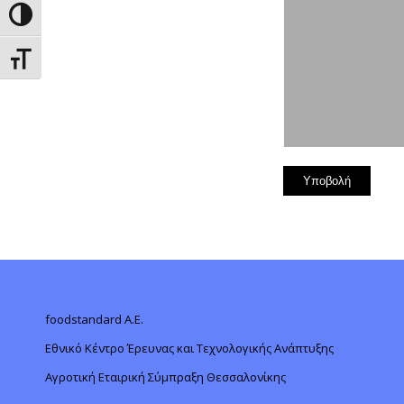
Toggle High Contrast
Toggle Font size
foodstandard A.E.
Εθνικό Κέντρο Έρευνας και Τεχνολογικής Ανάπτυξης
Αγροτική Εταιρική Σύμπραξη Θεσσαλονίκης