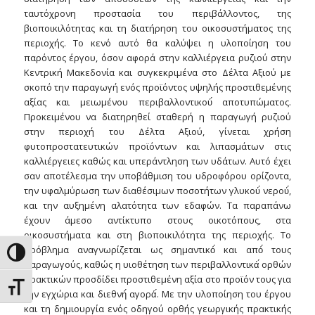
ταυτόχρονη προστασία του περιβάλλοντος, της
βιοποικιλότητας και τη διατήρηση του οικοσυστήματος της
περιοχής. Το κενό αυτό θα καλύψει η υλοποίηση του
παρόντος έργου, όσον αφορά στην καλλιέργεια ρυζιού στην
Κεντρική Μακεδονία και συγκεκριμένα στο Δέλτα Αξιού με
σκοπό την παραγωγή ενός προϊόντος υψηλής προστιθεμένης
αξίας και μειωμένου περιβαλλοντικού́ αποτυπώματος.
Προκειμένου να διατηρηθεί σταθερή η παραγωγή ρυζιού
στην περιοχή του Δέλτα Αξιού, γίνεται χρήση
φυτοπροστατευτικών προϊόντων και λιπασμάτων στις
καλλιέργειες καθώς και υπεράντληση των υδάτων. Αυτό έχει
σαν αποτέλεσμα την υποβάθμιση του υδροφόρου ορίζοντα,
την υφαλμύρωση των διαθέσιμων ποσοτήτων γλυκού́ νερού́,
και την αυξημένη αλατότητα των εδαφών. Τα παραπάνω
έχουν άμεσο αντίκτυπο στους οικοτόπους, στα
οικοσυστήματα και στη βιοποικιλότητα της περιοχής. Το
πρόβλημα αναγνωρίζεται ως σημαντικό́ και από́ τους
Toggle High Contrast
παραγωγούς, καθώς η υιοθέτηση των περιβαλλοντικά́ ορθών
πρακτικών προσδίδει προστιθεμένη αξία στο προϊόν τους για
Toggle Font size
την εγχώρια και διεθνή́ αγορά́. Με την υλοποίηση του έργου
και τη δημιουργία ενός οδηγού ορθής γεωργικής πρακτικής